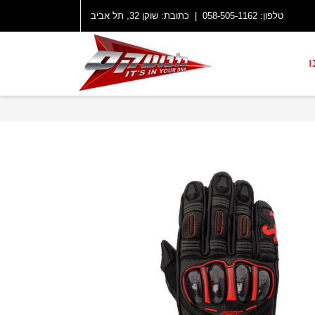
טלפון:
058-505-1162
| כתובת: שוקן 32, תל אביב
ו