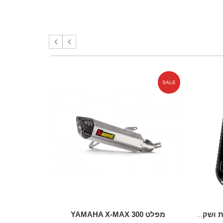
SALE
SALE
מפלט YAMAHA X-MAX 300
 D30
מתקן טלפון כולל טעינה אלחוטית ושקע USB