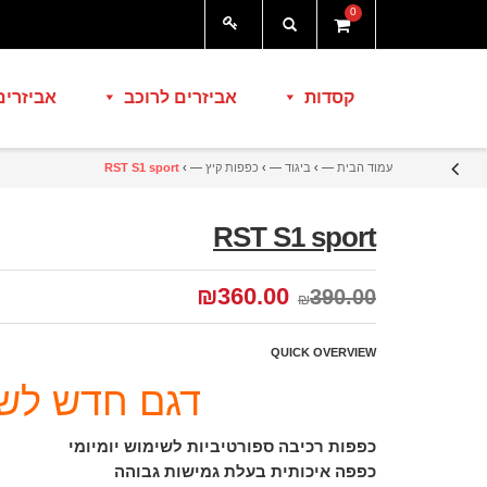
0
קסדות
אביזרים לרוכב
אביזרים
עמוד הבית
— ›
ביגוד
— ›
כפפות קיץ
— ›
RST S1 sport
RST S1 sport
₪
360.00
390.00
₪
QUICK OVERVIEW
דגם חדש לשנת 2
כפפות רכיבה ספורטיביות לשימוש יומיומי
כפפה איכותית בעלת גמישות גבוהה