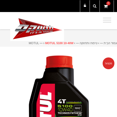
0
עמוד הבית
— ›
טיפוח ותחזוקה
— ›
MOTUL 5100 10-40W
— ›
MOTUL
מבצע!