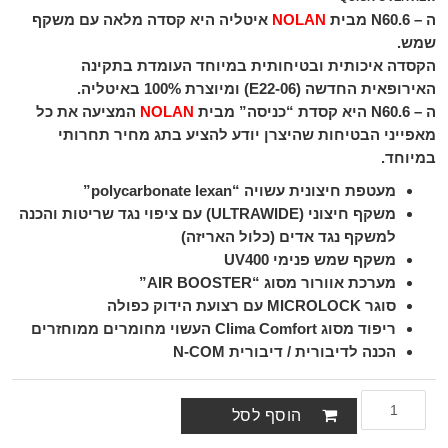
ה –
N60.6
מבית
NOLAN
איטליה היא קסדה מלאה עם משקף
שמש.
הקסדה איכותית ובטיחותית במיוחד העומדת בתקינה
האירופאית החדשה (E22-06) ומיוצרת 100% באיטליה.
ה –
N60.6
היא קסדת “כניסה” מבית
NOLAN
המציעה את כל
מאפייני הבטיחות שהיצרן יודע להציע בתג מחיר תחרותי
במיוחד.
מעטפת חיצונית עשויה “polycarbonate lexan”
משקף חיצוני (ULTRAWIDE) עם ציפוי נגד שריטות והכנה
למשקף נגד אדים (כלול האריזה)
משקף שמש פנימי UV400
מערכת אוורור מסוג “AIR BOOSTER”
סוגר MICROLOCK עם רצועת הידוק כפולה
ריפוד מסוג Clima Comfort העשוי מחומרים ממוחזרים
הכנה לדיבורית / דיבורית N-COM
הוסף לסל