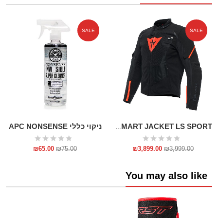
SALE
SALE
ניקוי כללי APC NONSENSE
DAINESE SMART JACKET LS SPORT
₪
65.00
₪
75.00
₪
3,899.00
₪
3,999.00
You may also like