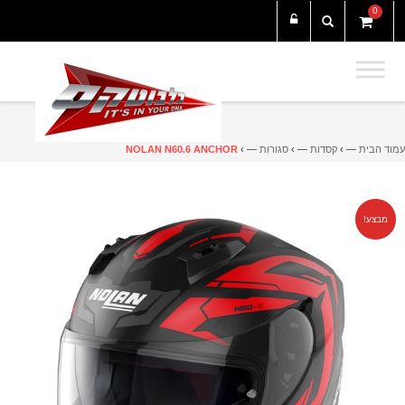
0
עמוד הבית
— ›
קסדות
— ›
סגורות
— ›
NOLAN N60.6 ANCHOR
מבצע!