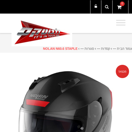
0
עמוד הבית
— ›
קסדות
— ›
סגורות
— ›
NOLAN N60.6 STAPLE
מבצע!