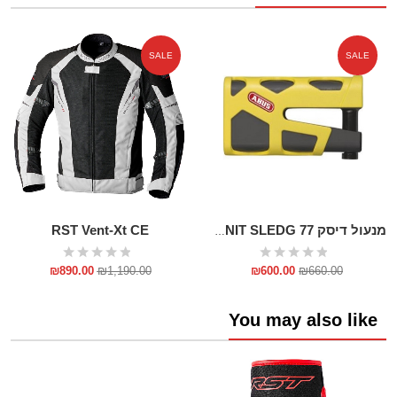
SALE
SALE
RST Vent-Xt CE
מנעול דיסק GRANIT SLEDG 77
₪
890.00
₪
1,190.00
₪
600.00
₪
660.00
You may also like