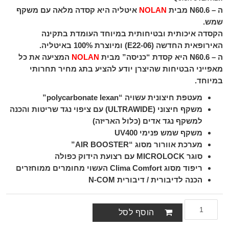
ה –
N60.6
מבית
NOLAN
איטליה היא קסדה מלאה עם משקף
שמש.
הקסדה איכותית ובטיחותית במיוחד העומדת בתקינה
האירופאית החדשה (E22-06) ומיוצרת 100% באיטליה.
ה –
N60.6
היא קסדת “כניסה” מבית
NOLAN
המציעה את כל
מאפייני הבטיחות שהיצרן יודע להציע בתג מחיר תחרותי
במיוחד.
מעטפת חיצונית עשויה “polycarbonate lexan”
משקף חיצוני (ULTRAWIDE) עם ציפוי נגד שריטות והכנה
למשקף נגד אדים (כלול האריזה)
משקף שמש פנימי UV400
מערכת אוורור מסוג “AIR BOOSTER”
סוגר MICROLOCK עם רצועת הידוק כפולה
ריפוד מסוג Clima Comfort העשוי מחומרים ממוחזרים
הכנה לדיבורית / דיבורית N-COM
הוסף לסל