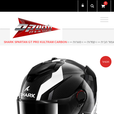
0
עמוד הבית
— ›
קסדות
— ›
סגורות
— ›
SHARK SPARTAN GT PRO KULTRAM CARBON
מבצע!