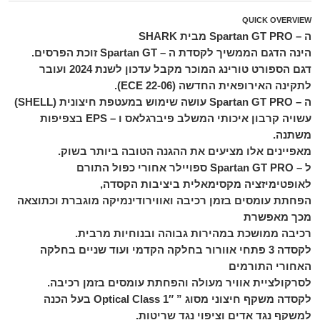
QUICK OVERVIEW
ה – Spartan GT PRO מבית SHARK
הינה הדגם הממשיך לקסדת ה – Spartan GT זוכת הפרסים.
דגם הספורט טורינג המוכר מקבל עדכון לשנת 2024 ועובר
לתקינה האירופאית החדשה (ECE 22-06).
ה – Spartan GT PRO עושה שימוש במעטפת חיצונית (SHELL)
עשויה קרבון איכותי המשלב פיברגלאס ו – EPS בצפיפות
משתנה.
מאפיינים אלו מציעים את ההגנה הטובה ביותר בשוק.
ל – Spartan GT PRO ספויילר אחורי כפול התורם
לאופטימיזציה מקסימאלית ביציבות הקסדה,
הפחתת עומסים בזמן רכיבה ואווירודינמיקה מוגברת וכתוצאה
מכך מאפשרת
רכיבה ממושכת במהירות גבוהה ובנוחיות מרבית.
לקסדה 3 פתחי אוורור בחלקה הקדמי ועוד שניים בחלקה
האחורי התורמים
לסרקולציית אוויר מעולה והפחתת עומסים בזמן רכיבה.
לקסדה משקף חיצוני מסוג ” Optical Class 1″ בעל הכנה
למשקף נגד אדים וציפוי נגד שריטות.