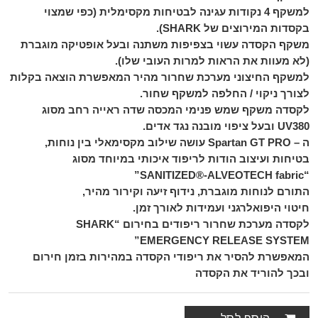
למשקף 4 נקודות עגינה לבטיחות מקסימלית (כפי שמצוי
בקסדות המירוצים של SHARK).
משקף הקסדה עשוי בצפיפות משתנה ובעל אופטיקה מוגברת
(לא מעוות את הראות למרות העובי שלו).
למשקף החיצוני מערכת שחרור מהיר המאפשרת הוצאה בקלות
לצורך ניקוי / החלפה למשקף שחור.
לקסדה משקף שמש פנימי המכסה שדה ראייה רחב מסוג
UV380 ובעל ציפוי מובנה נגד אדים.
ה – Spartan GT PRO עושה שילוב מקסימאלי בין נוחות,
בטיחות ועיצוב הודות לריפוד איכותי במיוחד מסוג
“SANITIZED®-ALVEOTECH fabric”
התורם לנוחות מוגברת, נידוף זיעה וקירור מהיר,
חיטוי היפואלרגני ועמידות לאורך זמן.
לקסדה מערכת שחרור ריפודים בחירום “SHARK
EMERGENCY RELEASE SYSTEM”
המאפשרת להסיר את ריפודי הקסדה במהירות בזמן חירום
ובכך להוריד את הקסדה