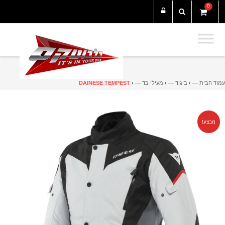
0
עמוד הבית
— ›
ביגוד
— ›
מעילי בד
— ›
DAINESE TEMPEST
מבצע!