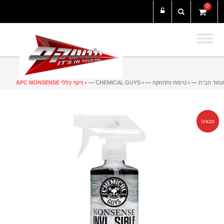
0
עמוד הבית
— ›
טיפוח ותחזוקה
— ›
CHEMICAL GUYS
— ›
ניקוי כללי APC NONSENSE
מבצע!