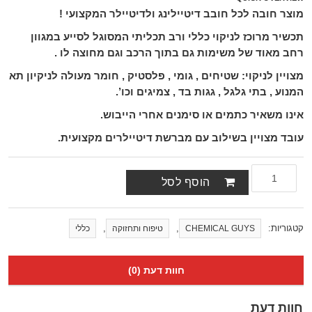
מוצר חובה לכל חובב דיטיילינג ולדיטיילר המקצועי !
תכשיר מרוכז לניקוי כללי ורב תכליתי המסוגל לסייע במגוון
רחב מאוד של משימות גם בתוך הרכב וגם מחוצה לו .
מצויין לניקוי: שטיחים , גומי , פלסטיק , חומר מעולה לניקיון תא
המנוע , בתי גלגל , גגות בד , צמיגים וכו’.
אינו משאיר כתמים או סימנים אחרי הייבוש.
עובד מצויין בשילוב עם מברשת דיטיילרים מקצועית.
הוסף לסל
קטגוריות:
,
,
CHEMICAL GUYS
טיפוח ותחזוקה
כללי
חוות דעת (0)
חוות דעת