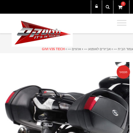
0
עמוד הבית
— ›
אביזרים לאופנוע
— ›
ארגזים
— ›
GIVI V35 TECH
מבצע!