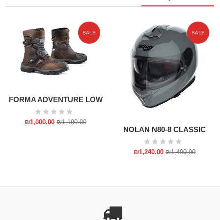
SALE
SALE
FORMA ADVENTURE LOW
₪
1,000.00
₪
1,190.00
NOLAN N80-8 CLASSIC
₪
1,240.00
₪
1,400.00