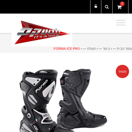
0
עמוד הבית
— ›
ביגוד
— ›
הנעלה
— ›
FORMA ICE PRO
מבצע!