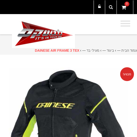
0
עמוד הבית
— ›
ביגוד
— ›
מעילי בד
— ›
DAINESE AIR FRAME 3 TEX
מבצע!