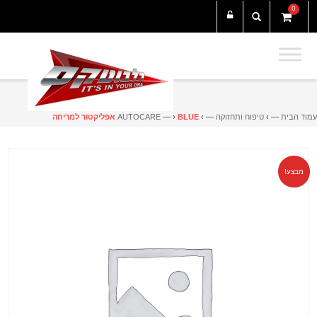
0
עמוד הבית
— ›
טיפוח ותחזוקה
— ›
BLUE אפליקטור למריחה
— ›
AUTOCARE
מבצע!