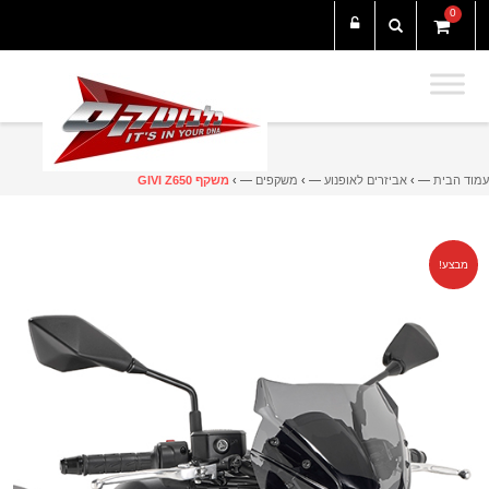
0
עמוד הבית
— ›
אביזרים לאופנוע
— ›
משקפים
— ›
משקף GIVI Z650
מבצע!