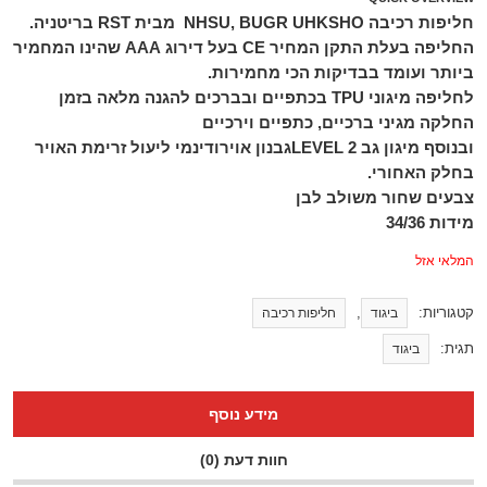
חליפות רכיבה NHSU, BUGR UHKSHO מבית RST בריטניה.
החליפה בעלת התקן המחיר CE בעל דירוג AAA שהינו המחמיר
ביותר ועומד בבדיקות הכי מחמירות.
לחליפה מיגוני TPU בכתפיים ובברכים להגנה מלאה בזמן
החלקה
מגיני ברכיים, כתפיים וירכיים
ובנוסף מיגון גב LEVEL 2
גבנון אוירודינמי ליעול זרימת האויר
בחלק האחורי.
צבעים שחור משולב לבן
מידות 34/36
המלאי אזל
קטגוריות:
,
ביגוד
חליפות רכיבה
תגית:
ביגוד
מידע נוסף
חוות דעת (0)