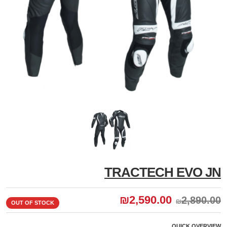
TRACTECH EVO JN
₪
2,590.00
2,890.00
₪
OUT OF STOCK
QUICK OVERVIEW