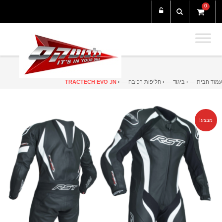
0
עמוד הבית
— ›
ביגוד
— ›
חליפות רכיבה
— ›
TRACTECH EVO JN
מבצע!