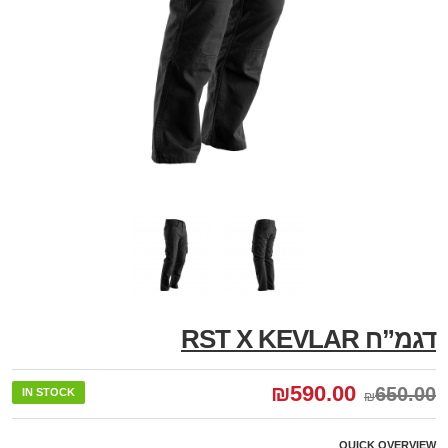
דגמ”ח RST X KEVLAR
₪
590.00
650.00
IN STOCK
₪
QUICK OVERVIEW