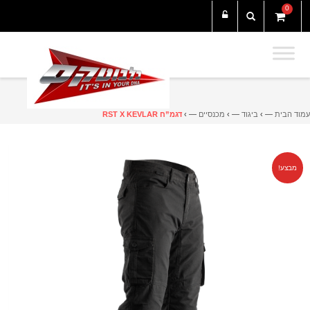
0
עמוד הבית
— ›
ביגוד
— ›
מכנסיים
— ›
דגמ”ח RST X KEVLAR
מבצע!