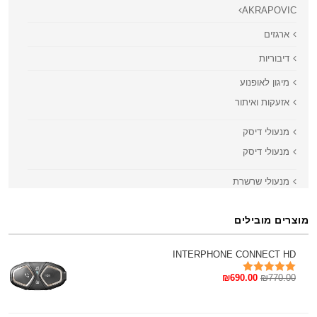
AKRAPOVIC
ארגזים
דיבוריות
מיגון לאופנוע
אזעקות ואיתור
מנעולי דיסק
מנעולי דיסק
מנעולי שרשרת
מנעולים
מוצרים מובילים
מעמד לסלולארי
מצלמות דרך
INTERPHONE CONNECT HD
770.00
₪
משקפים
690.00
₪
דורג
5.00
מתוך 5
תיקים