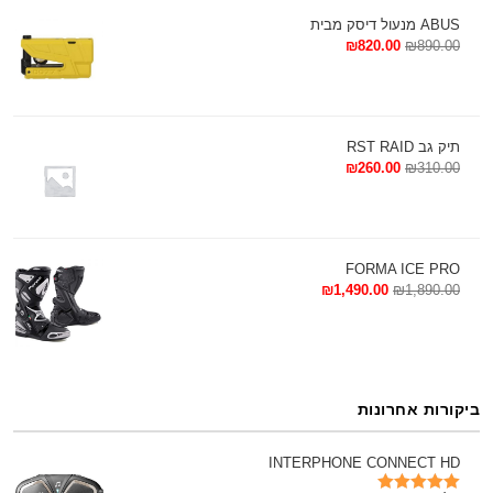
ביגוד
ABUS מנעול דיסק מבית
₪
820.00
₪
890.00
undersuit
אפוד מתנפח DAINESE
הנעלה
תיק גב RST RAID
חליפות רכיבה
₪
260.00
₪
310.00
כפפות חורף
כפפות ספורט
FORMA ICE PRO
כפפות קיץ
₪
1,490.00
₪
1,890.00
מכנסיים
מעילי בד
מעילי עור
ביקורות אחרונות
טיפוח ותחזוקה
AUTOCARE
INTERPHONE CONNECT HD