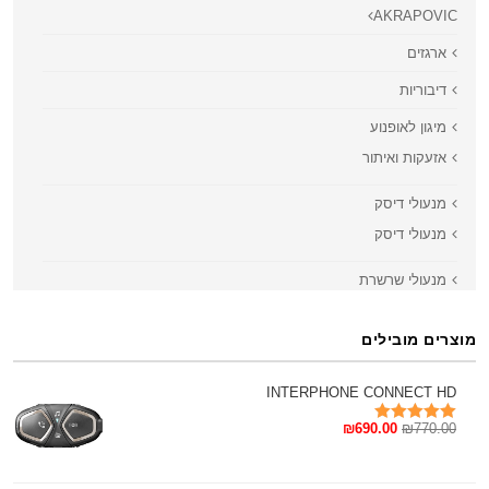
AKRAPOVIC
ארגזים
דיבוריות
מיגון לאופנוע
אזעקות ואיתור
מנעולי דיסק
מנעולי דיסק
מנעולי שרשרת
מנעולים
מוצרים מובילים
מעמד לסלולארי
מצלמות דרך
INTERPHONE CONNECT HD
770.00
₪
משקפים
690.00
₪
דורג
5.00
מתוך 5
תיקים