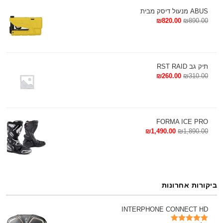
ביגוד
ABUS מנעול דיסק מבית
₪
820.00
₪
890.00
undersuit
אפוד מתנפח DAINESE
הנעלה
תיק גב RST RAID
חליפות רכיבה
₪
260.00
₪
310.00
כפפות חורף
כפפות ספורט
FORMA ICE PRO
כפפות קיץ
₪
1,490.00
₪
1,890.00
מכנסיים
מעילי בד
מעילי עור
ביקורות אחרונות
טיפוח ותחזוקה
AUTOCARE
INTERPHONE CONNECT HD