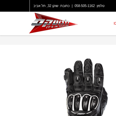
טלפון:
058-505-1162
| כתובת: שוקן 32, תל אביב
ו