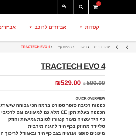
0
קסדות
אביזרים לרוכב
אביזרים
עמוד הבית
— ›
ביגוד
— ›
כפפות קיץ
— ›
TRACTECH EVO 4
TRACTECH EVO 4
₪
529.00
590.00
₪
QUICK OVERVIEW
כפפות רכיבה סופר ספורט ברמה הכי גבוהה שיש דגם חד
הכפפה בעלת תקן CE מלא גם למיגונים וגם לרכיבי הכפפה
כף היד עשויה מעור קנגורו לטובת גמישות וחוזק
סליידר מחוזק בכף היד להגנה מירבית
מיגונים סופגי אנרגיה בגב כף היד ובאגודל לריכוך ה